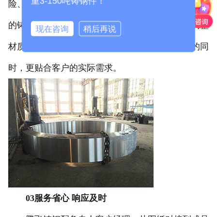
重3-150吨铸钢件！
险、降低生产成本。与此同时，团队熟悉各类铸钢件
的铸造工艺，能针对不同行业的使用工况，灵活调整
现在咨询
稍后再说
材质配比和铸造方案，确保产品在满足性能要求的同
时，更贴合客户的实际需求。
03服务省心 响应及时