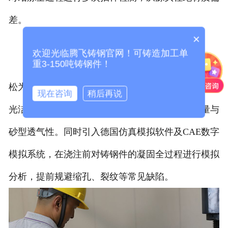
差。
×
模具制作与仿真模拟
欢迎光临腾飞铸钢官网！可铸造加工单
重3-150吨铸钢件！
针对铸钢件结构复杂的特点，腾飞铸钢选用樟子
松为原材料制作木模，确保模具结构稳固、表面平整
现在咨询
稍后再说
光洁。铸造环节采用水玻璃砂工艺，兼顾成型质量与
砂型透气性。同时引入德国仿真模拟软件及CAE数字
模拟系统，在浇注前对铸钢件的凝固全过程进行模拟
分析，提前规避缩孔、裂纹等常见缺陷。