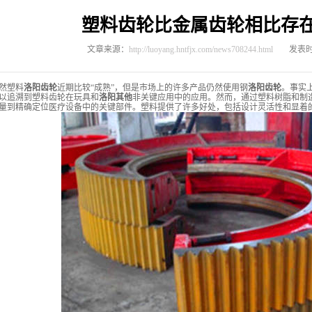
塑料齿轮比金属齿轮相比存
文章来源：
http://luoyang.hntfjx.com/news708244.html
发表时间
塑料
洛阳齿轮
近期比较“成熟”，但是市场上的许多产品仍然使用钢
洛阳齿轮
。事实
以追溯到塑料齿轮在玩具和
洛阳其他
非关键应用中的应用。然而，通过塑料树脂和制
量到精确定位医疗设备中的关键部件。塑料提供了许多好处，包括设计灵活性和显着