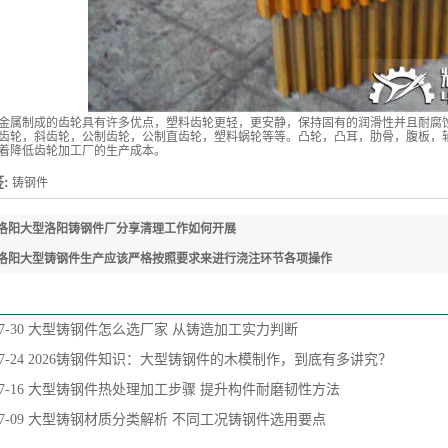
金属制成的齿轮具有许多优点，塑料齿轮更轻，更安静，保持固有的润滑性并且耐腐
齿轮，斜齿轮，公制齿轮，公制直齿轮，塑料蜗轮等等。凸轮，凸耳，肋骨，腹板，
着降低齿轮加工厂的生产成本。
:
铸钢件
洛阳大型洛阳铸钢件厂分享清理工作如何开展
洛阳大型铸钢件生产应该严格按照要求来进行浇注环节各项操作
7-30
大型铸钢件怎么选厂家 从铸造加工实力判断
7-24
2026铸钢件知识：大型铸钢件的木模制作，到底有多讲究？
7-16
大型铸钢件热处理加工步骤 提升构件耐磨韧性方法
7-09
大型铸钢材质分类解析 不同工况铸钢件选用要点