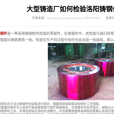
大型铸造厂如何检验洛阳铸钢
文章来源：
http://luoyang.hntfjx.com/news708269.html
发表时间
钢件
是一种采用铸钢制作而成的零部件，在铸钢件中，其性能与我们经常
强度比铸铁更高一些。但是在生产的过程中有时也会出现一些缺陷，那么
用焊补的方法对铸钢件的缺陷进行修补，需要审核缺陷情况和焊补工艺规程。
较重要的铸件可以采用气割或者碳弧气刨铲除缺陷时，可视铸件的化学成分、缺陷大
缺陷焊补之后，补焊处和临近母材必须磨光，并且需要根据原来缺陷的数量以及部位