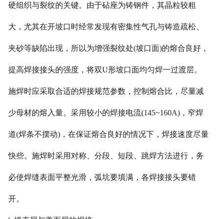
硬组织与裂纹的关键。由于砧座为铸钢件，其晶粒较粗
大，尤其在开坡口时经常发现有密集性气孔与铸造疏松、
夹砂等缺陷出现，所以为增强裂纹处(坡口面)的熔合良好，
提高焊接接头的强度，将双U形坡口面均匀焊一过渡层。
施焊时应采取合适的焊接规范参数，控制熔合比，尽量减
少母材的熔入量。采用较小的焊接电流(145~160A)，窄焊
道(焊条不摆动)，在保证熔合良好的情况下，焊接速度尽量
快些。施焊时采用对称、分段、短段、跳焊方法进行，务
必使焊缝表面平整光滑，弧坑要填满，各焊接接头要错
开。