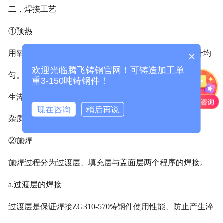
二，焊接工艺
①预热
用氧乙炔焰将施焊部位加热到150℃左右，力求温度上升均
×
欢迎光临腾飞铸钢官网！可铸造加工单
匀。预热的目的就是减小焊接前与焊接中的温差，防止产
重3-150吨铸钢件！
生淬硬组织，形成裂纹；进一步清理焊接区域中的污垢及
现在咨询
稍后再说
杂质，防止产生未熔合、气孔等缺陷。
②施焊
施焊过程分为过渡层、填充层与盖面层两个程序的焊接。
a.过渡层的焊接
过渡层是保证焊接ZG310-570铸钢件使用性能、防止产生淬