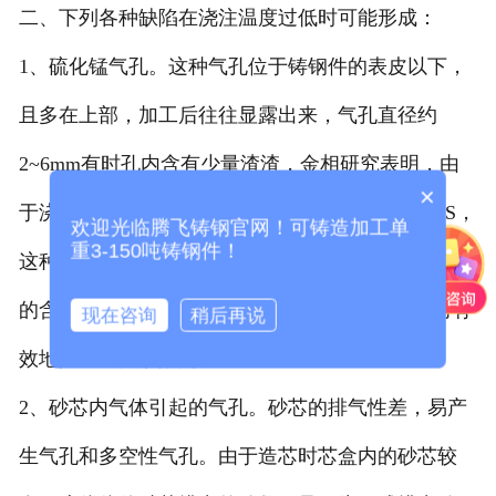
二、下列各种缺陷在浇注温度过低时可能形成：
1、硫化锰气孔。这种气孔位于铸钢件的表皮以下，
且多在上部，加工后往往显露出来，气孔直径约
2~6mm有时孔内含有少量渣渣，金相研究表明，由
×
于浇注温度低，同时钢液中可能含有大量的Mn和S，
欢迎光临腾飞铸钢官网！可铸造加工单
重3-150吨铸钢件！
这种缺陷是由于MnS偏析所致。适当的含硫量和适当
的含硫量(0.5%-0.65%)可显著提高钢水纯度，从而有
现在咨询
稍后再说
效地防止此类缺陷的产生。
2、砂芯内气体引起的气孔。砂芯的排气性差，易产
生气孔和多空性气孔。由于造芯时芯盒内的砂芯较