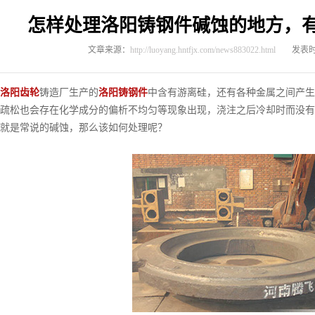
怎样处理洛阳铸钢件碱蚀的地方，
文章来源：
http://luoyang.hntfjx.com/news883022.html
发表时间
洛阳齿轮
铸造厂生产的
洛阳铸钢件
中含有游离硅，还有各种金属之间产生
疏松也会存在化学成分的偏析不均匀等现象出现，浇注之后冷却时而没有
就是常说的碱蚀，那么该如何处理呢？