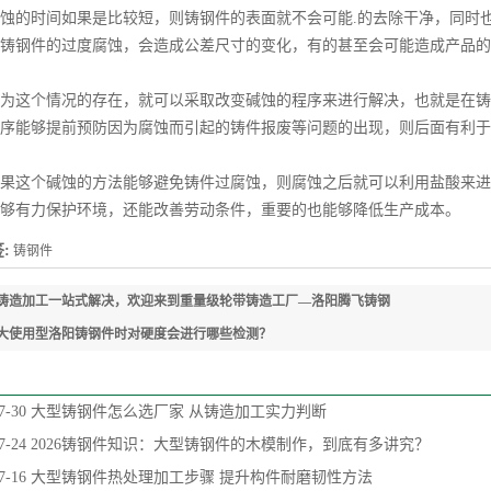
的时间如果是比较短，则铸钢件的表面就不会可能.的去除干净，同时也
铸钢件的过度腐蚀，会造成公差尺寸的变化，有的甚至会可能造成产品的
这个情况的存在，就可以采取改变碱蚀的程序来进行解决，也就是在铸
序能够提前预防因为腐蚀而引起的铸件报废等问题的出现，则后面有利于
这个碱蚀的方法能够避免铸件过腐蚀，则腐蚀之后就可以利用盐酸来进
够有力保护环境，还能改善劳动条件，重要的也能够降低生产成本。
:
铸钢件
铸造加工一站式解决，欢迎来到重量级轮带铸造工厂—洛阳腾飞铸钢
大使用型洛阳铸钢件时对硬度会进行哪些检测？
7-30
大型铸钢件怎么选厂家 从铸造加工实力判断
7-24
2026铸钢件知识：大型铸钢件的木模制作，到底有多讲究？
7-16
大型铸钢件热处理加工步骤 提升构件耐磨韧性方法