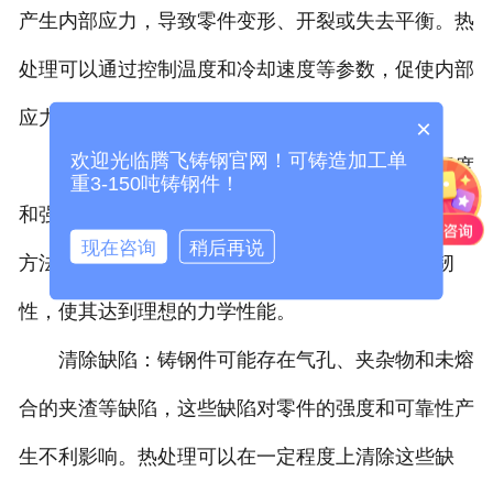
产生内部应力，导致零件变形、开裂或失去平衡。热
处理可以通过控制温度和冷却速度等参数，促使内部
应力得以释放和消散，减少零件的变形和损失。
×
欢迎光临腾飞铸钢官网！可铸造加工单
硬化调质：一些应用要求铸钢件具有特定的硬度
重3-150吨铸钢件！
和强度，以满足使用条件和需求。通过适当的热处理
现在咨询
稍后再说
方法，如淬火和回火，可以调节铸钢件的硬度和韧
性，使其达到理想的力学性能。
清除缺陷：铸钢件可能存在气孔、夹杂物和未熔
合的夹渣等缺陷，这些缺陷对零件的强度和可靠性产
生不利影响。热处理可以在一定程度上清除这些缺