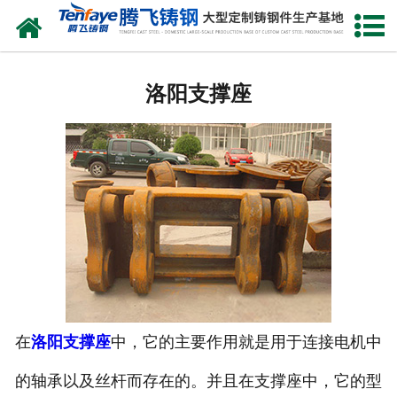
网站首页
洛阳建材类铸钢件
洛阳支撑座
-
洛阳大齿轮（大齿圈）
-
洛阳端盖
-
洛阳立磨磨盘
-
洛阳动臂
-
洛阳轮带（滚圈）
-
洛阳中空轴
在
洛阳支撑座
中，它的主要作用就是用于连接电机中
的轴承以及丝杆而存在的。并且在支撑座中，它的型
-
洛阳摇臂