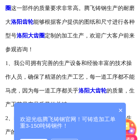
圈
这一部件的质量要求非常高。腾飞铸钢生产的耐磨
-
洛阳托轮
大
洛阳齿轮
能够根据客户提供的图纸和尺寸进行各种
洛阳冶金类铸钢件
型号
洛阳大齿圈
定制的加工生产，欢迎广大客户前来
-
洛阳渣罐
参观咨询！
-
洛阳牌坊
1、我公司拥有完善的生产设备和经验丰富的技术操
-
洛阳轴承座
作人员，确保了精湛的生产工艺，每一道工序都不能
马虎，因为每一道工序都关乎
洛阳大齿轮
的质量，生
-
洛阳渣盆
产工艺是产品质量的关键。
-
洛阳机身
×
2、我们非常清楚铸钢和铸铁之间的微小区别，在生
欢迎光临腾飞铸钢官网！可铸造加工单
洛阳锻压类铸钢件
重3-150吨铸钢件！
产的时候我们了解铸钢要比铸铁的收缩能力强，所以
-
洛阳压力机配件