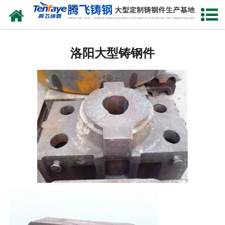
网站首页
洛阳建材类铸钢件
洛阳大型铸钢件
-
洛阳大齿轮（大齿圈）
-
洛阳端盖
-
洛阳立磨磨盘
-
洛阳动臂
-
洛阳轮带（滚圈）
-
洛阳中空轴
-
洛阳摇臂