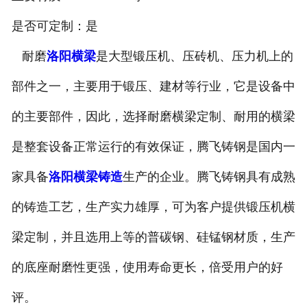
-
洛阳主阀体
是否可定制：是
-
洛阳副阀体
耐磨
洛阳横梁
是大型锻压机、压砖机、压力机上的
洛阳矿山类铸钢件
部件之一，主要用于锻压、建材等行业，它是设备中
-
洛阳动鄂体
的主要部件，因此，选择耐磨横梁定制、耐用的横梁
-
洛阳机架
是整套设备正常运行的有效保证，腾飞铸钢是国内一
家具备
洛阳横梁铸造
生产的企业。腾飞铸钢具有成熟
洛阳不锈钢铸件
的铸造工艺，生产实力雄厚，可为客户提供锻压机横
洛阳其他
梁定制，并且选用上等的普碳钢、硅锰钢材质，生产
的底座耐磨性更强，使用寿命更长，倍受用户的好
评。