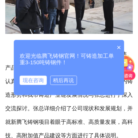
×
郭市长一行全面了解了公司目前的生产、销售、
欢迎光临腾飞铸钢官网！可铸造加工单
重3-150吨铸钢件！
产品研发及新腾飞项目的建设情况，并深入生产车间
现在咨询
稍后再说
认真察看了
洛阳铸钢件
生产过程，就当前国际国内铸
造形势和我市铸造产业链发展情况与张总进行了深入
交流探讨。张总详细介绍了公司现状和发展规划，并
就新腾飞铸钢项目着眼于高标准、高质量发展，高科
技、高附加值产品建设等方面进行了具体说明。