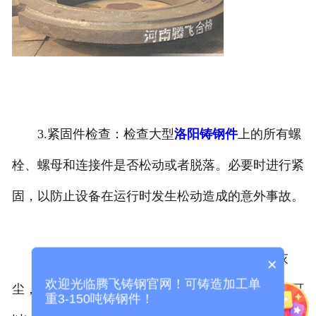
3.紧固件检查：检查大型
洛阳铸钢件
上的所有螺
栓、螺母和连接件是否松动或者脱落。必要时进行紧
固，以防止设备在运行时发生松动造成的意外事故。
4.清洁：定期清洁大型铸钢件表面的污垢和灰
×
欢迎光临腾飞铸钢官网！可铸造加工单
尘，特别是在密封部位和移动部件周围。保持清洁可
重3-150吨铸钢件！