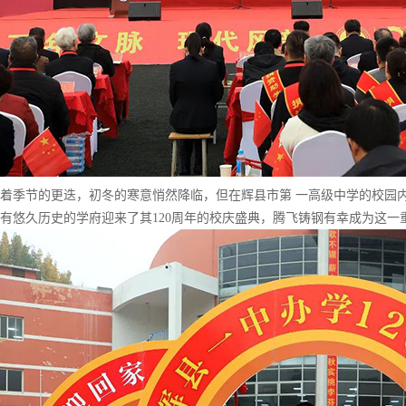
节的更迭，初冬的寒意悄然降临，但在辉县市第 一高级中学的校园内，
有悠久历史的学府迎来了其120周年的校庆盛典，腾飞铸钢有幸成为这一