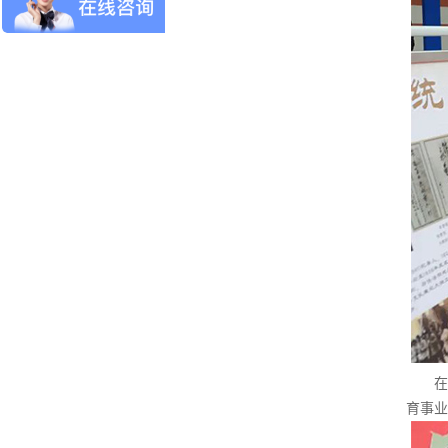
在这
育事业