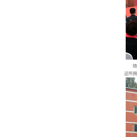
随着季
这所拥