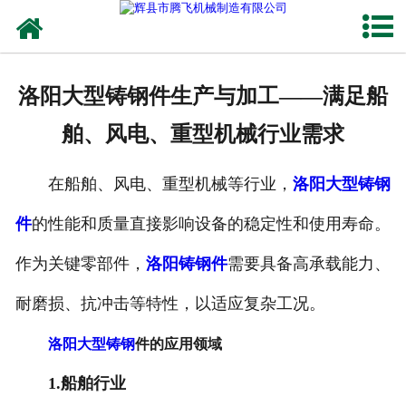
网站首页
关于我们
洛阳大型铸钢件生产与加工——满足船
产品中心
舶、风电、重型机械行业需求
新闻中心
在船舶、风电、重型机械等行业，
洛阳大型铸钢
客户案例
件
的性能和质量直接影响设备的稳定性和使用寿命。
生产能力
作为关键零部件，
洛阳铸钢件
需要具备高承载能力、
联系我们
耐磨损、抗冲击等特性，以适应复杂工况。
洛阳大型铸钢
件的应用领域
1.船舶行业