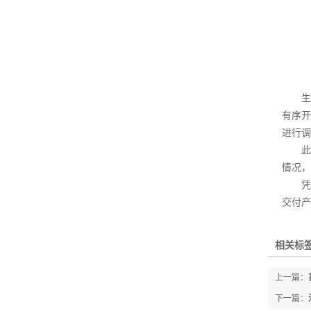
生产
有序开
进行调
此外
情况，
凭借
交付产
相关标签
上一篇：
下一篇：