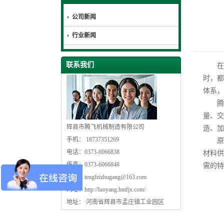
公司新闻
行业新闻
联系我们
在
时，都
体系，
腾飞
量、交
辉县市腾飞机械制造有限公司
造、加
手机： 18737351269
原材
电话：0373-6066838
材料供
传真：0373-6066848
需的特
邮箱：
tengfeizhugang@163.com
网址：
http://luoyang.hntfjx.com/
地址： 河南省辉县市孟庄镇工业园区