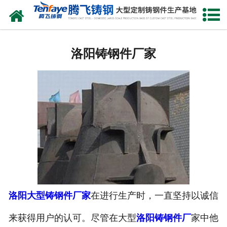
网站首页
洛阳建材类铸钢件
洛阳铸钢件厂家
-
洛阳大齿轮（大齿圈）
-
洛阳端盖
-
洛阳立磨磨盘
-
洛阳动臂
-
洛阳轮带（滚圈）
-
洛阳中空轴
洛阳大型铸钢件厂家
在进行生产时，一直坚持以诚信
来获得用户的认可。尽管在大型
洛阳铸钢件厂
家中他
-
洛阳摇臂