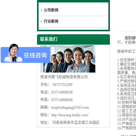
公司新闻
行业新闻
洛阳铸
联系我们
行，才能确
铸钢件的工
1.优化铸
2.确定合
3.采用整
面质量、角
辉县市腾飞机械制造有限公司
4.在芯骨
5.严格控
手机： 18737351269
6.采用适
7.选用优
电话：0373-6066838
8.采用底
9.适时浇
传真：0373-6066848
10.控制
11.按图
邮箱：
tengfeizhugang@163.com
12.按工
网址：
http://luoyang.hntfjx.com/
13.焊接
14.对产
地址： 河南省辉县市孟庄镇工业园区
15.严格
16.严格