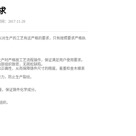
求
：2017-11-29
以对生产的工艺有这严格的要求，只有按照要求严格执
生产时严格按工艺流程操作，保证满足用户使用要求。
内部组织致密，无疏松缺陷。
的正确性，从而保障铸件尺寸的精度。着重检查木模表
应力，防止生产裂纹。
含量，保证铸件化学成分。
组织。