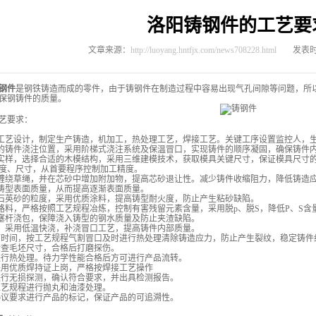
洛阳铸钢件的工艺要
文章来源：
http://luoyang.hntfjx.com/news708228.html
发表时间
钢件
是钢铁铸造而成的零件，由于铸钢件在制造过程中容易出现气孔间隙等问题，所
保钢铸件的质量。
艺要求：
件工艺设计，制定生产铸造，机加工，热处理工艺，焊接工艺。关键工序设置监控人，
理的铸件浇注位置，采用阶梯式浇注系统及保温冒口，实现铸件的顺序凝固，确保铸件
体实样，选择合适的木模结构，采用三维建模技术，获取模具关键尺寸，保证模具尺寸
度、尺寸，从首要程序控制加工精度。
伤缠绕草绳，并在芯砂中增加附加物，提高芯砂退让性。减少铸件收缩阻力，降低铸造
制铸型表面质量，从而提高逐渐表面质量。
当石英砂的粒度，采用优质涂料，提高铸型耐火度，防止产生粘砂缺陷。
质路料，严格按照工艺规程冶炼，控制有害残留元素含量，采用脱p、脱S，降低P、S
注塞杆浇包，保障浇入铸型的钢水质量及防止夹渣缺陷。
注，采用低温快浇，补浇冒口工艺，提高铸件内部质量。
开箱时间，按工艺规程气割冒口及时进行热处理清除铸造应力，防止产生裂纹，稳定铸件
纸检查毛坯尺寸，合格后打磨探伤。
艺进行热处理。待力学性能合格后方可进行产品流转。
时采用优质焊持证上岗，严格按焊接工艺操作
品进行无损探测，确认符合要求，并出具检测报告。
按工艺规程进行抛丸和油漆处理。
按协议要求进行产品的标记，保证产品的可追溯性。