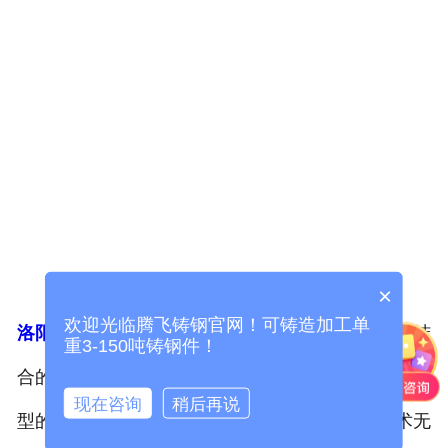
×
欢迎光临腾飞铸钢官网！可铸造加工单
洛阳大型铸钢件
是国内原生技术与国外先进技术相结
重3-150吨铸钢件！
合的产物，在我国是各类机械产品的集中地，各大小
现在咨询
稍后再说
型的物件制造技术已经相当成熟，这里的制造技术无