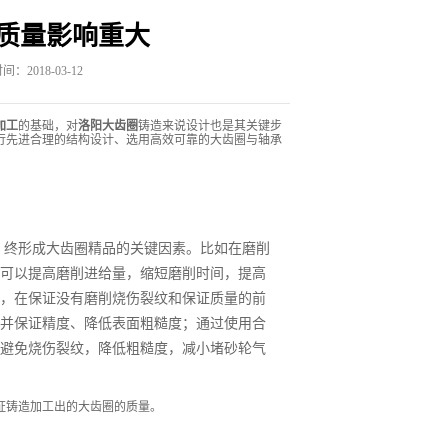
质量影响重大
：2018-03-12
加工
的基础，对
洛阳大齿圈
铸造来说设计也是其关键步
行先进合理的结构设计、选用高效可靠的大齿圈与轴承
 终形成大齿圈精品的关键因素。比如在磨削
可以提高磨削进给量，缩短磨削时间，提高
，在保证没有磨削烧伤裂纹和保证质量的前
并保证精度、降低表面粗糙度；通过使用合
避免烧伤裂纹，降低粗糙度，减小堵砂轮气
证铸造加工出的大齿圈的质量。