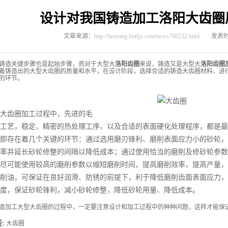
设计对我国铸造加工洛阳大齿圈
文章来源：
http://luoyang.hntfjx.com/news708232.html
发表时间
造关键步骤也是起始步骤，而对于大型大
洛阳齿圈
来说，铸造又是大型大
洛阳齿圈
着铸造出的大型大齿圈的质量和水平，在设计阶段，选择合适的铸造大齿圈材料、进
的环节。
大齿圈加工过程中，先进的毛
工艺，稳定、精密的热处理工序，以及合适的表面硬化处理程序，都是最
即存在着几个关键的环节：通过选用磨刃锋利、磨削表面应力小的砂轮，
率并延长砂轮修整的间隔以降低成本；通过使用恰当的磨削及修砂轮参数
尽可能使用较高的磨削参数以缩短磨削时间，提高磨削效率，提高产量，
削油，可保证在良好润滑、防锈的前提下，利于降低磨削齿面表面应力，
度，保证砂轮锋利，减小砂轮修整，降低砂轮用量、降低成本。
造加工大型大齿圈的过程中，一定要注意设计和加工过程中的种种问题，这样才能保
:
大齿圈