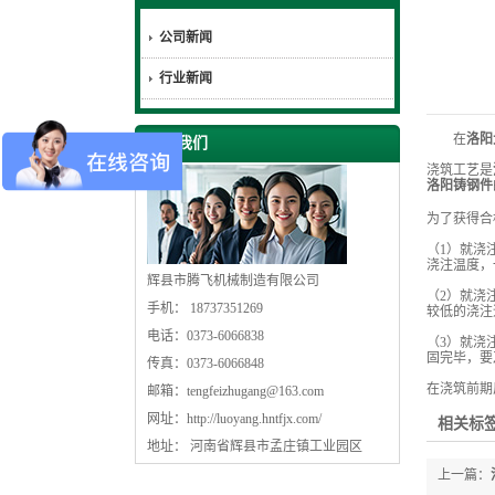
公司新闻
行业新闻
在
洛阳
联系我们
浇筑工艺是
洛阳铸钢件
为了获得合
（1）就浇
浇注温度，一
辉县市腾飞机械制造有限公司
（2）就浇
手机： 18737351269
较低的浇注
电话：0373-6066838
（3）就浇
固完毕，要
传真：0373-6066848
在浇筑前期
邮箱：
tengfeizhugang@163.com
网址：
http://luoyang.hntfjx.com/
相关标签
地址： 河南省辉县市孟庄镇工业园区
上一篇：