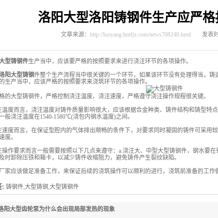
洛阳大型洛阳铸钢件生产应严格
文章来源：
http://luoyang.hntfjx.com/news708248.html
发表时间
大型铸钢件
生产当中，应该要严格的按照要求来进行浇注环节的各项操作。
洛阳大型铸钢
件整个生产流程当中很关键的一个环节，如果该环节没有处理得当，铸
的生产当中，应该严格的按照要求来浇筑环节的各项操作。
格的大型铸钢件，严格控制浇注温度、浇注速度，严格遵守浇注操作规程很关键。
注温度而言，浇注温度对铸件质量影响很大，应该根据合金种类、铸件结构和铸型特
般浇注温度在1540-1580℃(浇包内钢水温度)之间。
注速度而言，在保证型腔内的气体排出顺畅的条件下，对要求同时凝固的铸件可采用
速度。
注操作要求而言一般需要按照以下几点来遵守：a.浇注大、中型大型铸钢件，钢水要在钢包
及时卸除压铁和箱卡，以减少铸件收缩阻力，避免铸件产生裂纹缺陷。
厂家应该做足准备工作，来保证后续的浇筑操作可以顺利的进行，浇筑前准备的工作
:
铸钢件,大型铸钢,大型铸钢件
洛阳大型齿轮泵为什么会出现局部发热的现象