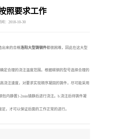
按照要求工作
：2018-10-30
造出来的合格
洛阳大型铸钢件
都很困难，因此在这大型
点确定合理的浇注温度范围。根据碳钢的型号选择合理的
较高浇注速度，对要求实现顺序凝固的铸件，尽可能采用
内静置1-2min镇静后进行浇注。b.浇注后待铸件凝
做足，才可以保证后面的工作正常的进行。