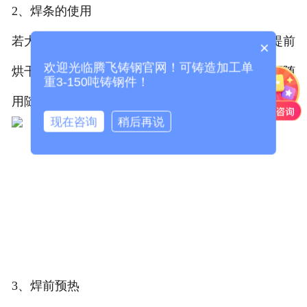
2、焊条的使用
若大型
洛阳铸钢件铸造
厂要使用焊条焊补时，要提前
×
欢迎光临腾飞铸钢官网！可铸造加工单
烘干并保温，可将烘干后的焊条放入保温筒内，可随
重3-150吨铸钢件！
用随取，未经烘干的焊条不得使用。
现在咨询
稍后再说
3、焊前预热