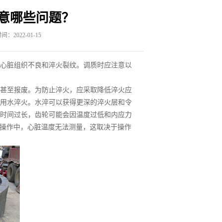
意哪些问题？
：2022-01-15
心脏组织不良和淬火裂纹。调质时应注意以
甚至报废。为防止淬火，应采取降低淬火应
用水淬火。水淬可以获得更深的淬火层和令
时间过长，齿轮可能会因温度过低和内应力
际操作中，心脏温度无法测量，这取决于操作