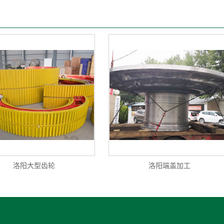
洛阳大型齿轮
洛阳端盖加工