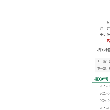
其次
油，并
于清洗
洛
相关标签
上一篇：
下一篇：
相关新闻
2026-0
2025-0
2024-0
2023-1