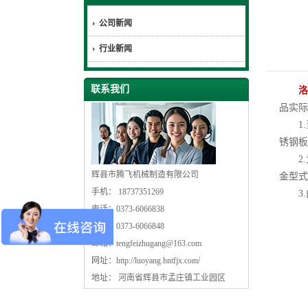
公司新闻
行业新闻
联系我们
洛
品实际
1.
锈钢板
2.
辉县市腾飞机械制造有限公司
金型式
手机： 18737351269
3.
电话：0373-6066838
传真：0373-6066848
邮箱：
tengfeizhugang@163.com
网址：
http://luoyang.hntfjx.com/
地址： 河南省辉县市孟庄镇工业园区