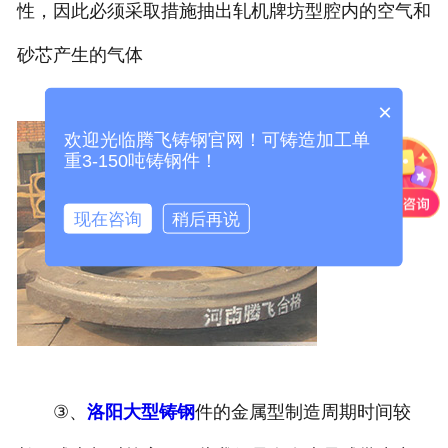
性，因此必须采取措施抽出轧机牌坊型腔内的空气和
砂芯产生的气体
②、金属型没有退让，铸件凝固时容易开裂;
×
欢迎光临腾飞铸钢官网！可铸造加工单
重3-150吨铸钢件！
现在咨询
稍后再说
③、
洛阳大型铸钢
件的金属型制造周期时间较