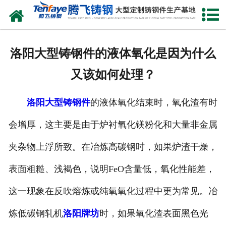
网站首页
关于我们
洛阳大型铸钢件的液体氧化是因为什么
产品中心
又该如何处理？
新闻中心
洛阳大型铸钢件
的液体氧化结束时，氧化渣有时
客户案例
会增厚，这主要是由于炉衬氧化镁粉化和大量非金属
生产能力
夹杂物上浮所致。在冶炼高碳钢时，如果炉渣干燥，
联系我们
表面粗糙、浅褐色，说明FeO含量低，氧化性能差，
这一现象在反吹熔炼或纯氧氧化过程中更为常见。冶
炼低碳钢轧机
洛阳牌坊
时，如果氧化渣表面黑色光