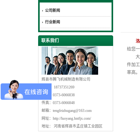
公司新闻
行业新闻
联系我们
洛
给您一
大型
件加工
率高。
辉县市腾飞机械制造有限公司
手机： 18737351269
电话：0373-6066838
传真：0373-6066848
邮箱：
tengfeizhugang@163.com
网址：
http://luoyang.hntfjx.com/
地址： 河南省辉县市孟庄镇工业园区