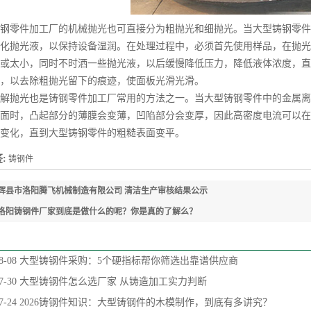
零件加工厂的机械抛光也可直接分为粗抛光和细抛光。当大型铸钢零件
化抛光液，以保持设备湿润。在处理过程中，必须首先使用样品，在抛光
或太小，同时不时洒一些抛光液，以后缓慢降低压力，降低液体浓度，直
，以去除粗抛光留下的痕迹，使面板光滑光滑。
抛光也是铸钢零件加工厂常用的方法之一。当大型铸钢零件中的金属离
面时，凸起部分的薄膜会变薄，凹陷部分会变厚，因此高密度电流可以在
变化，直到大型铸钢零件的粗糙表面变平。
:
铸钢件
辉县市洛阳腾飞机械制造有限公司 清洁生产审核结果公示
洛阳铸钢件厂家到底是做什么的呢？你是真的了解么？
8-08
大型铸钢件采购：5个硬指标帮你筛选出靠谱供应商
7-30
大型铸钢件怎么选厂家 从铸造加工实力判断
7-24
2026铸钢件知识：大型铸钢件的木模制作，到底有多讲究？