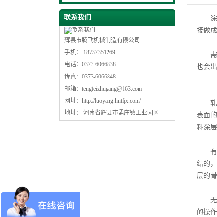
联系我们
涂料
接做成
辉县市腾飞机械制造有限公司
手机： 18737351269
需要
电话：0373-6066838
也会出
传真：0373-6066848
邮箱：
tengfeizhugang@163.com
网址：
http://luoyang.hntfjx.com/
轧
地址： 河南省辉县市孟庄镇工业园区
表面的
料涂层
有的
结的，
层的骨
无论
的操作