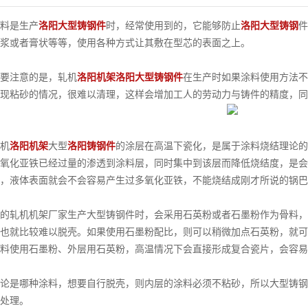
是生产
洛阳大型铸钢件
时，经常使用到的，它能够防止
洛阳大型铸钢
件
浆或者膏状等等，使用各种方式让其敷在型芯的表面之上。
注意的是，轧机
洛阳机架
洛阳大型铸钢件
在生产时如果涂料使用方法不
现粘砂的情况，很难以清理，这样会增加工人的劳动力与铸件的精度，同
机
洛阳机架
大型
洛阳铸钢件
的涂层在高温下瓷化，是属于涂料烧结理论的
氧化亚铁已经过量的渗透到涂料层，同时集中到该层而降低烧结度，是会
，液体表面就会不会容易产生过多氧化亚铁，不能烧结成刚才所说的锅巴
轧机机架厂家生产大型铸钢件时，会采用石英粉或者石墨粉作为骨料，
也就比较难以脱壳。如果使用石墨粉配比，则可以稍微加点石英粉，就可
料使用石墨粉、外层用石英粉，高温情况下会直接形成复合瓷片，会容易
是哪种涂料，想要自行脱壳，则内层的涂料必须不粘砂，所以大型铸钢
处理。