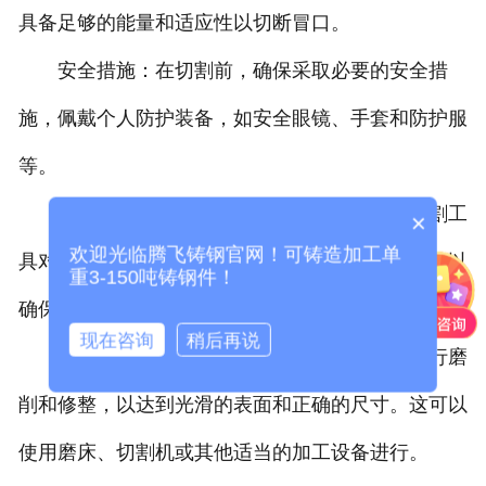
具备足够的能量和适应性以切断冒口。
安全措施：在切割前，确保采取必要的安全措
施，佩戴个人防护装备，如安全眼镜、手套和防护服
等。
切割冒口：根据冒口的形状和尺寸，使用切割工
×
欢迎光临腾飞铸钢官网！可铸造加工单
具对冒口进行切割。可以根据需要进行多次切割，以
重3-150吨铸钢件！
确保冒口完全被切断。
现在咨询
稍后再说
磨削和修整：在切割后，可能需要对切口进行磨
削和修整，以达到光滑的表面和正确的尺寸。这可以
使用磨床、切割机或其他适当的加工设备进行。