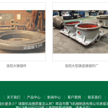
洛阳大铸钢件
洛阳大型铸造铸钢件厂
关于我们
产品中心
新闻中心
客户案例
联系我们
价是多少？球磨机齿圈质量怎么样？辉县市腾飞机械制造有限公司承接渣罐
豫ICP备16003758号-3
严禁转载或镜像，违者必究！