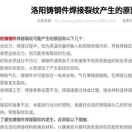
洛阳铸钢件焊接裂纹产生的原
文章来源：
http://luoyang.hntfjx.com/news958921.html
发表时间
阳铸钢件
焊接裂纹可能产生的原因有以下几个：
应力：焊接过程中，因为高温热量的输入和局部收缩冷却，导致焊接区
承受这些应力，则可能导致裂纹的生成。
和化学成分不均匀：铸钢件通常由于冷却速率不同而导致组织和化学成
影响区和变形，从而增加了产生裂纹的风险。
和气孔：铸钢件中可能存在一些夹杂物、气孔等微观缺陷。在焊接过程
容易发生裂纹。
焊接工艺：焊接参数设置不当、焊接速度过快或过慢、填充材料选择错
。
前的准备不足：未能进行充分的预热、准备好合适的焊接接头几何形状
响，导致裂纹形成。
了避免铸钢件焊接裂纹的发生，应采取以下措施：
合适的焊接材料和填充材料，以确保其与基材具有良好的匹配性和焊接