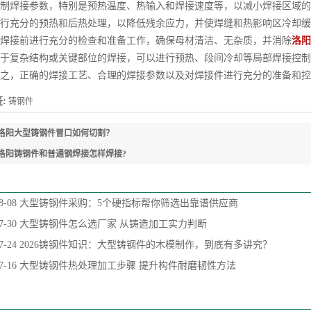
焊接参数，特别是预热温度、热输入和焊接速度等，以减小焊接区域的
充分的预热和后热处理，以降低残余应力，并使焊缝和热影响区冷却缓
接前进行充分的检查和准备工作，确保母材清洁、无杂质，并消除
洛阳
复杂结构或关键部位的焊接，可以进行预热、段间冷却等局部焊接控制
，正确的焊接工艺、合理的焊接参数以及对焊接件进行充分的准备和控
:
铸钢件
洛阳大型铸钢件冒口如何切割？
洛阳铸钢件和普通钢焊接怎样焊接?
8-08
大型铸钢件采购：5个硬指标帮你筛选出靠谱供应商
7-30
大型铸钢件怎么选厂家 从铸造加工实力判断
7-24
2026铸钢件知识：大型铸钢件的木模制作，到底有多讲究？
7-16
大型铸钢件热处理加工步骤 提升构件耐磨韧性方法