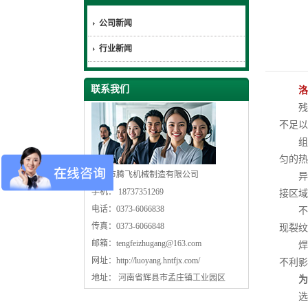
公司新闻
行业新闻
联系我们
洛
残余
不足以
组织
匀的热
辉县市腾飞机械制造有限公司
异物
手机： 18737351269
接区域
电话：0373-6066838
不良
传真：0373-6066848
现裂纹
邮箱：
tengfeizhugang@163.com
焊接
网址：
http://luoyang.hntfjx.com/
不利影
地址： 河南省辉县市孟庄镇工业园区
为
选择