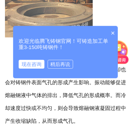
×
欢迎光临腾飞铸钢官网！可铸造加工单
重3-150吨铸钢件！
现在咨询
稍后再说
振动和冷却过程：在铸造过程中，振动和冷却也
会对铸钢件表面气孔的形成产生影响。振动能够促进
熔融钢液中气体的排出，降低气孔的形成概率。而冷
却速度过快或不均匀，则会导致熔融钢液凝固过程中
产生收缩缺陷，从而形成气孔。