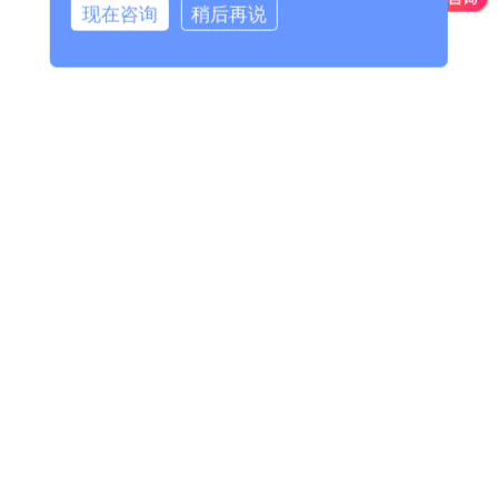
现在咨询
稍后再说
-
洛阳破碎机配件
洛阳水工类铸钢件
-
洛阳铰链
-
洛阳铰座
-
洛阳偏心半球（右卧）
-
洛阳阀盖
-
洛阳阀体（右卧）
-
洛阳活门