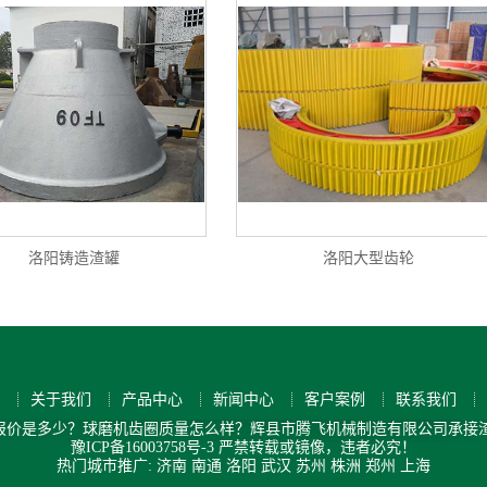
洛阳铸造渣罐
洛阳大型齿轮
关于我们
产品中心
新闻中心
客户案例
联系我们
价是多少？球磨机齿圈质量怎么样？辉县市腾飞机械制造有限公司承接渣罐
豫ICP备16003758号-3
严禁转载或镜像，违者必究！
热门城市推广:
济南
南通
洛阳
武汉
苏州
株洲
郑州
上海