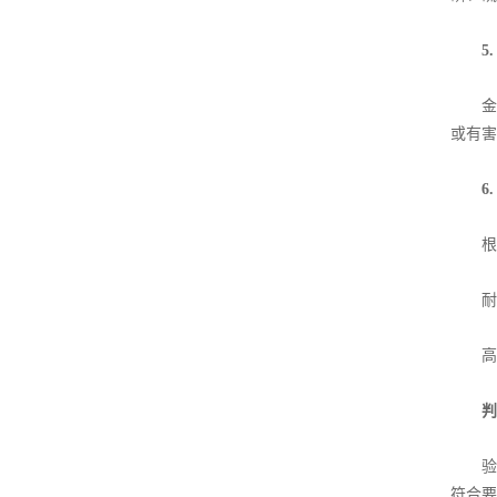
5
金相
或有害
6
根据
耐腐
高温
判
验收
符合要