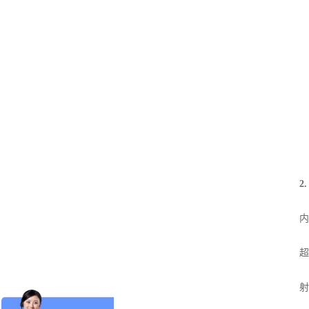
2
内部
超声
射线