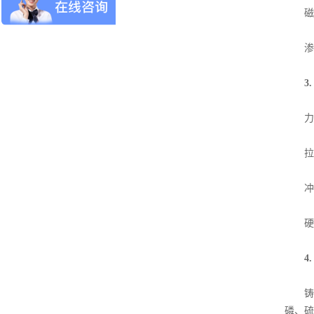
磁粉
渗透
3
力学
拉伸性
冲击
硬度
4
铸钢
磷、硫