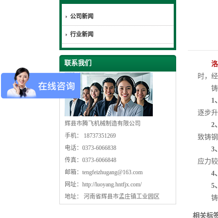
公司新闻
行业新闻
联系我们
洛
时，经
铸钢
1
逐步升
辉县市腾飞机械制造有限公司
2
手机： 18737351269
致铸钢
电话：0373-6066838
3
传真：0373-6066848
应力较
邮箱：
tengfeizhugang@163.com
4
网址：
http://luoyang.hntfjx.com/
5
地址： 河南省辉县市孟庄镇工业园区
铸钢
相关标签