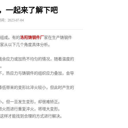
，一起来了解下吧
：2023-07-04
组成。有的
洛阳铸钢件厂
家在生产铸钢件
家从以下几个角度具体分析。
残余应力或加热不均匀的情况，随着温度的
。
下，热应力与铸钢件的组织应力叠加，会导
降低带来的变形比淬火较小，但此时产生的
小。但一旦发生变形，却很难矫正。
退火而进行重复淬火，将增大变形。
这样才能找到合理的方式进行解决。