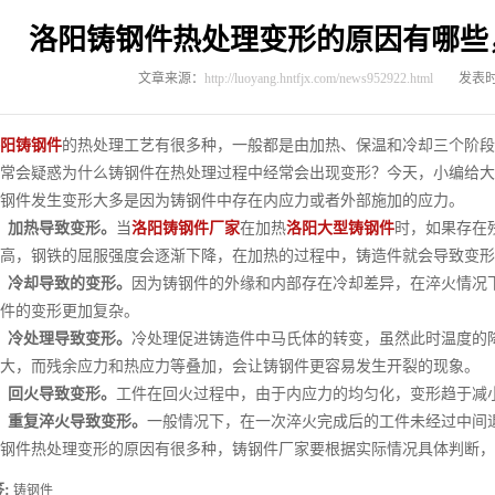
洛阳铸钢件热处理变形的原因有哪些
文章来源：
http://luoyang.hntfjx.com/news952922.html
发表时间
阳铸钢件
的热处理工艺有很多种，一般都是由加热、保温和冷却三个阶段
常会疑惑为什么铸钢件在热处理过程中经常会出现变形？今天，小编给大
件发生变形大多是因为铸钢件中存在内应力或者外部施加的应力。
、加热导致变形。
当
洛阳铸钢件厂家
在加热
洛阳大型铸钢件
时，如果存在
高，钢铁的屈服强度会逐渐下降，在加热的过程中，铸造件就会导致变形
、冷却导致的变形。
因为铸钢件的外缘和内部存在冷却差异，在淬火情况
件的变形更加复杂。
、冷处理导致变形。
冷处理促进铸造件中马氏体的转变，虽然此时温度的
大，而残余应力和热应力等叠加，会让铸钢件更容易发生开裂的现象。
、回火导致变形。
工件在回火过程中，由于内应力的均匀化，变形趋于减
、重复淬火导致变形。
一般情况下，在一次淬火完成后的工件未经过中间
件热处理变形的原因有很多种，铸钢件厂家要根据实际情况具体判断，
:
铸钢件