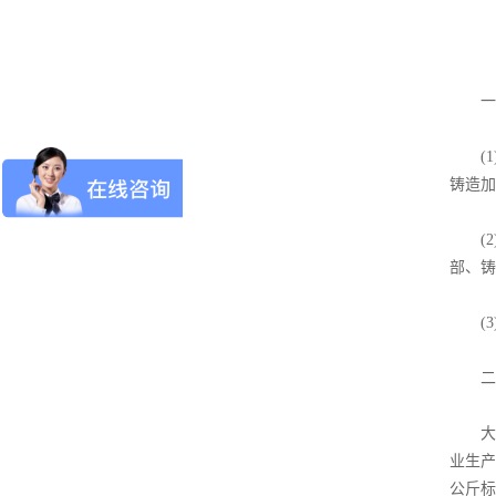
一、
(1
铸造加
(2
部、铸
(3
二、
大
业生产
公斤标