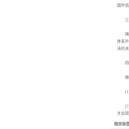
国外低
三、
铸造
体系外
决的关
四、
做好
(1)
(2
才出现
相关标签