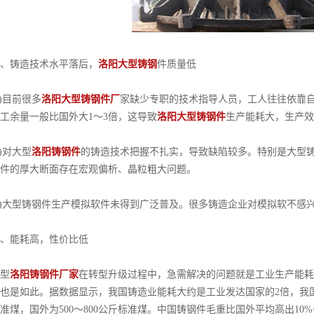
铸造技术水平落后，
洛阳大型铸钢
件质量低
)目前很多
洛阳大型铸钢件厂
家缺少专职的技术指导人员，工人往往依靠
工余量一般比国外大1～3倍，这导致
洛阳大型铸钢件
生产能耗大，生产效
)对大型
洛阳铸钢件
的铸造技术把握不扎实，导致缺陷较多。特别是大型
件的厚大断面存在宏观偏析、晶粒粗大问题。
)大型铸钢件生产模拟软件未得到广泛普及。很多铸造企业对模拟软不感
能耗高，性价比低
型
洛阳铸钢件厂家
在转型升级过程中，急需解决的问题就是工业生产能耗
也是如此。据数据显示，我国铸造业能耗大约是工业发达国家的2倍，我国每
准煤，国外为500～800公斤标准煤。中国铸钢件毛重比国外平均高出10%