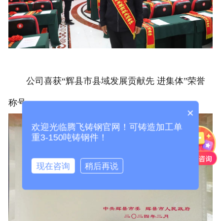
公司喜获“辉县市县域发展贡献先 进集体”荣誉
称号。
×
欢迎光临腾飞铸钢官网！可铸造加工单
重3-150吨铸钢件！
现在咨询
稍后再说